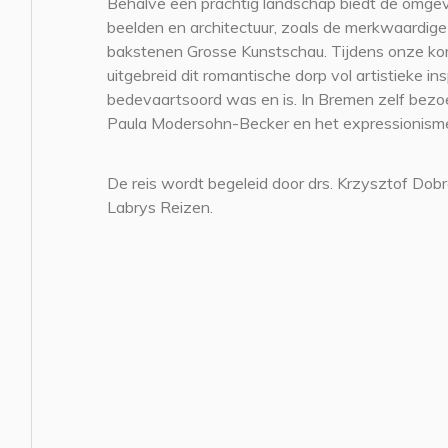
Behalve een prachtig landschap biedt de omgevi
beelden en architectuur, zoals de merkwaardig
bakstenen Grosse Kunstschau. Tijdens onze ko
uitgebreid dit romantische dorp vol artistieke in
bedevaartsoord was en is. In Bremen zelf bez
Paula Modersohn-Becker en het expressionisme
De reis wordt begeleid door drs. Krzysztof Dobr
Labrys Reizen.