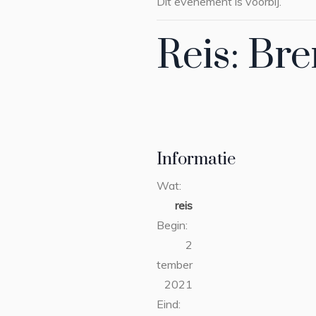
Dit evenement is voorbij.
Reis: B
Informatie
Wat:
reis
Begin:
2
september
2021
Eind: