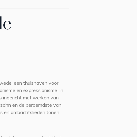
de
swede, een thuishaven voor
ionisme en expressionisme. In
es ingericht met werken van
ersohn en de beroemdste van
rs en ambachtslieden tonen