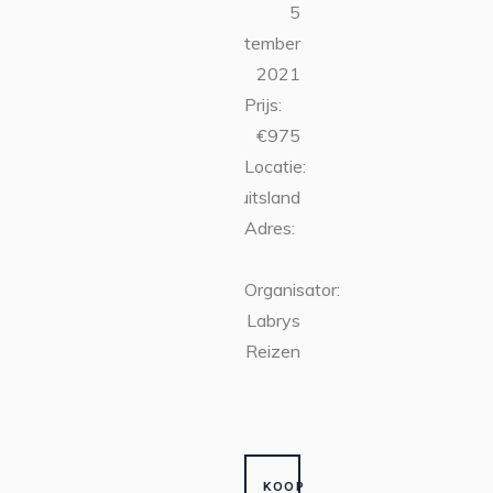
5
september
2021
Prijs:
€975
Locatie:
Duitsland
Adres:
Organisator:
Labrys
Reizen
KOOP