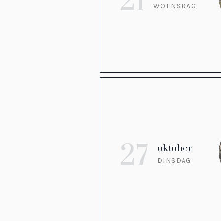
21
WOENSDAG
27
oktober
DINSDAG