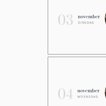
03
november
DINSDAG
04
november
WOENSDAG