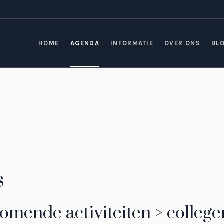
HOME
AGENDA
INFORMATIE
OVER ONS
BL
s
omende activiteiten > college