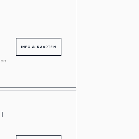
INFO & KAARTEN
van
 I