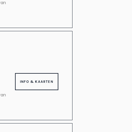
van
INFO & KAARTEN
van