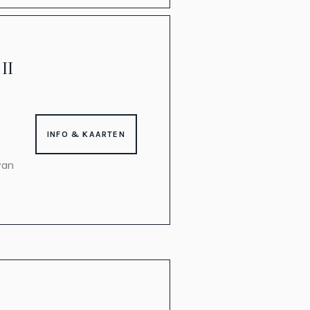
II
INFO & KAARTEN
van