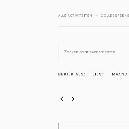
ALLE ACTIVITEITEN
COLLEGEREEK
Evenementen
Vul
Zoeken
een
keyword
en
EVENEMENT
BEKIJK ALS:
LIJST
MAAND
in.
Zoek
weergeven
WEERGAVEN
voor
navigatie
Evenementen
NAVIGATIE
met
keyword.