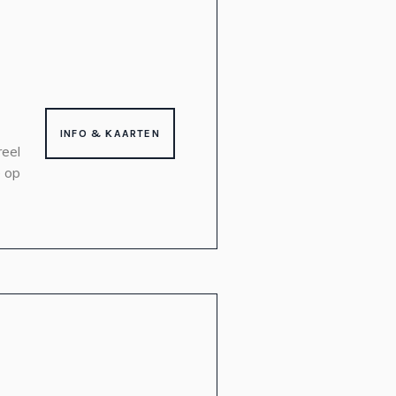
INFO & KAARTEN
reel
e op