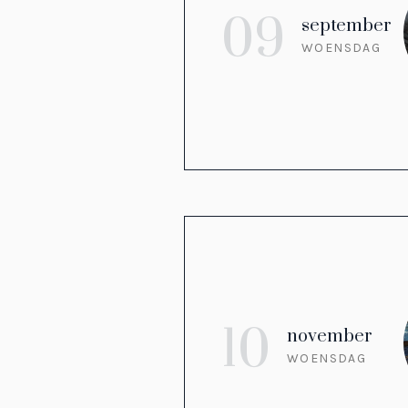
09
september
WOENSDAG
10
november
WOENSDAG