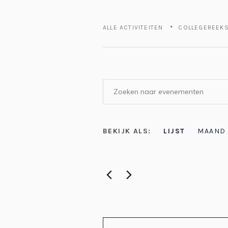
ALLE ACTIVITEITEN
COLLEGEREEK
Evenementen
Vul
Zoeken
een
keyword
en
EVENEMENT
BEKIJK ALS:
LIJST
MAAND
in.
Zoek
weergeven
WEERGAVEN
voor
navigatie
Evenementen
NAVIGATIE
met
keyword.