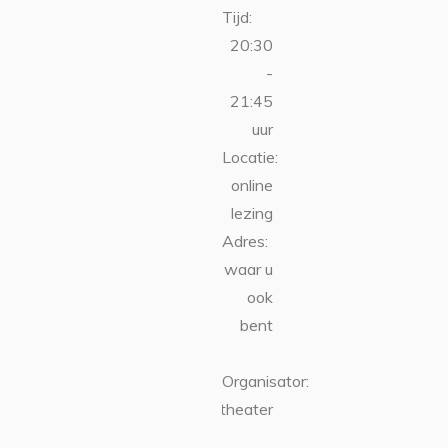
Tijd:
20:30
-
21:45
uur
Locatie:
online
lezing
Adres:
waar u
ook
bent
Organisator:
Torpedotheater