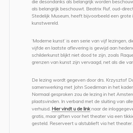
die desondanks als belangrijk worden beschouw
als belangrijk beschouwt. Beatrix Ruf, oud-dire
Stedelijk Museum, heeft bijvoorbeeld een grote i
kunstwereld.
‘Moderne kunst’ is een serie van vijf lezingen, d
vijfde en laatste aflevering is gewijd aan hed
schilderkunst blijkt niet dood te zijn, zoals Ra
grenzen van kunst zijn vervaagd, net als die va
De lezing wordt gegeven door drs. Krzysztof Do
samenwerking met John Soedirman in het kader 
Normaal gesproken zou de lezing in het Amste
plaatsvinden. In verband met de sluiting van alle
verhuisd.
Hier vindt u de link
naar de inloggegeven
gratis, maar giften voor het theater via een tikk
gesteld. Reserveert u alstublieft via het theater.