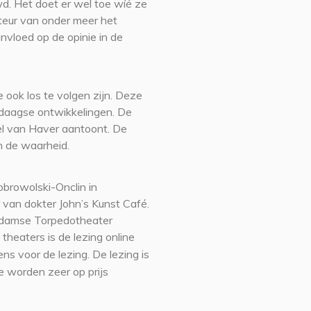
d. Het doet er wel toe wíé ze
cteur van onder meer het
nvloed op de opinie in de
ie ook los te volgen zijn. Deze
endaagse ontwikkelingen. De
quel van Haver aantoont. De
n de waarheid.
browolski-Onclin in
van dokter John’s Kunst Café.
rdamse Torpedotheater
 theaters is de lezing online
s voor de lezing. De lezing is
ie worden zeer op prijs