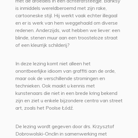
met de droedels in een achterafsteegje. Banksy
is inmiddels wereldberoemd met zijn rake,
cartooneske stijl. Hij werkt vaak echter illegaal
en er is werk van hem weggehaald om diverse
redenen. Anderzijds, wat hebben we liever: een
blinde, stenen muur aan een troosteloze straat
of een kleurrijk schilderij?
In deze lezing komt niet alleen het
onontbeerlijke idioom van graffiti aan de orde,
maar ook de verschillende stromingen en
technieken. Ook maakt u kennis met
kunstenaars die niet in een brede kring bekend
zijn en ziet u enkele bijzondere centra van street
art, zoals het Poolse Łódź.
De lezing wordt gegeven door drs. Krzysztof
Dobrowolski-Onclin in samenwerking met