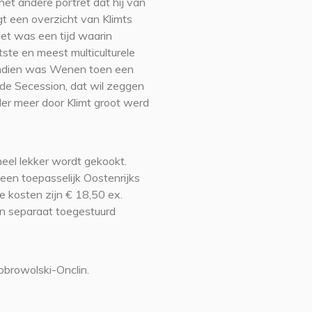
het andere portret dat hij van
jgt een overzicht van Klimts
Het was een tijd waarin
te en meest multiculturele
endien was Wenen toen een
 de Secession, dat wil zeggen
der meer door Klimt groot werd
heel lekker wordt gekookt.
een toepasselijk Oostenrijks
 kosten zijn € 18,50 ex.
en separaat toegestuurd
obrowolski-Onclin.