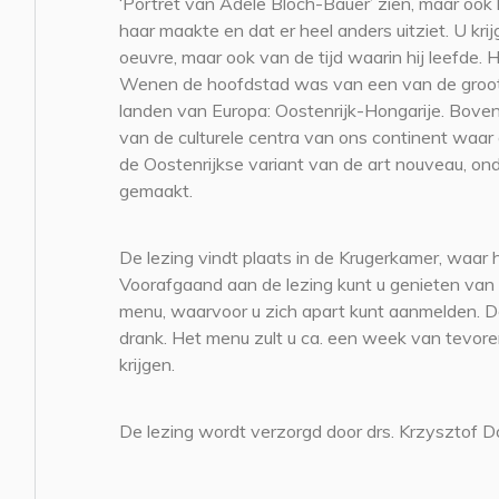
‘Portret van Adele Bloch-Bauer’ zien, maar ook 
haar maakte en dat er heel anders uitziet. U kri
oeuvre, maar ook van de tijd waarin hij leefde. 
Wenen de hoofdstad was van een van de groots
landen van Europa: Oostenrijk-Hongarije. Bov
van de culturele centra van ons continent waar
de Oostenrijkse variant van de art nouveau, on
gemaakt.
De lezing vindt plaats in de Krugerkamer, waar 
Voorafgaand aan de lezing kunt u genieten van 
menu, waarvoor u zich apart kunt aanmelden. De
drank. Het menu zult u ca. een week van tevor
krijgen.
De lezing wordt verzorgd door drs. Krzysztof D