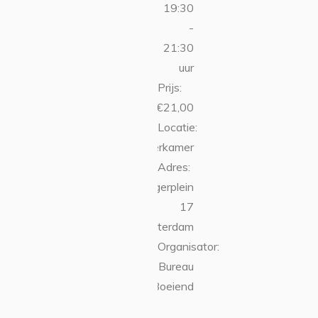
19:30
-
21:30
uur
Prijs:
€21,00
Locatie:
Krugerkamer
Adres:
Krugerplein
17
Amsterdam
Organisator:
Bureau
Boeiend