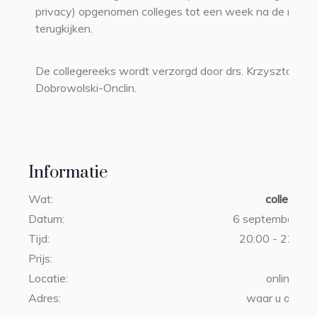
privacy) opgenomen colleges tot een week na de reeks
terugkijken.
De collegereeks wordt verzorgd door drs. Krzysztof
Dobrowolski-Onclin.
Informatie
Wat:
collegere
Datum:
6 september 20
Tijd:
20:00 - 22:00 
Prijs:
€36,
Locatie:
online lez
Adres:
waar u ook b