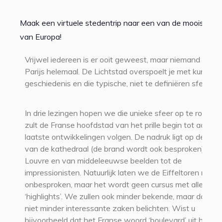
Maak een virtuele stedentrip naar een van de mooiste s
van Europa!
Vrijwel iedereen is er ooit geweest, maar niemand kent
Parijs helemaal. De Lichtstad overspoelt je met kunst,
geschiedenis en die typische, niet te definiëren sfeer.
In drie lezingen hopen we die unieke sfeer op te roepen
zult de Franse hoofdstad van het prille begin tot aan de
laatste ontwikkelingen volgen. De nadruk ligt op de kuns
van de kathedraal (de brand wordt ook besproken) tot 
Louvre en van middeleeuwse beelden tot de
impressionisten. Natuurlijk laten we de Eiffeltoren niet
onbesproken, maar het wordt geen cursus met alleen m
‘highlights’. We zullen ook minder bekende, maar daaro
niet minder interessante zaken belichten. Wist u
bijvoorbeeld dat het Franse woord ‘boulevard’ uit het