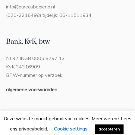
info@bureauboeiend.nl
(020-2216498) tijdelijk: 06-11511934
Bank, KvK, btw
NL92 INGB 0005 8297 13
KvK 34316909
BTW-nummer op verzoek
algemene voorwaarden
Onze website maakt gebruik van cookies. Meer weten? Lees
privacybeleid
Cookie settings
ons
.
Privacybeleid
accepteren
/ Bureau Boeiend © 2026 / Alle rechten