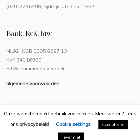
(020-2216498) tijdelijk: 06-11511934
Bank, KvK, btw
NL92 INGB 0005 8297 13
KvK 34316909
BTW-nummer op verzoek
algemene voorwaarden
Onze website maakt gebruik van cookies. Meer weten? Lees
privacybeleid
Cookie settings
ons
.
Privacybeleid
accepteren
/ Bureau Boeiend © 2026 / Alle rechten
voorbehouden
liever niet