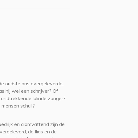
 de oudste ons overgeleverde,
s hij wel een schrijver? Of
rondtrekkende, blinde zanger?
 mensen schuil?
oedrijk en alomvattend zijn de
ergeleverd, de Ilias en de