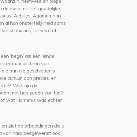
d, waanzin, heimwee en diepe
en de mens en het goddelijke,
dysseus, Achilles, Agamemnon
n al hun onsterfelijkheid soms
r, kunst, muziek, cinema tot
n ‘begin’ als een ‘einde’
literatuur als bron van
r die aan die geschiedenis
le cultuur’ dan precies, en
ter’? Wie zijn die
den met hun zeeën van tijd?
ie of wat Homerus was echter
 en ziet de afbeeldingen die u
 en kan haar desgewenst ook