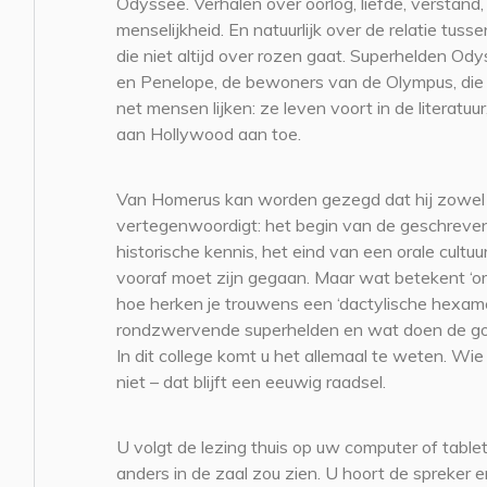
Odyssee. Verhalen over oorlog, liefde, verstan
menselijkheid. En natuurlijk over de relatie tuss
die niet altijd over rozen gaat. Superhelden O
en Penelope, de bewoners van de Olympus, die i
net mensen lijken: ze leven voort in de literatuu
aan Hollywood aan toe.
Van Homerus kan worden gezegd dat hij zowel ee
vertegenwoordigt: het begin van de geschreven 
historische kennis, het eind van een orale cultuu
vooraf moet zijn gegaan. Maar wat betekent ‘ora
hoe herken je trouwens een ‘dactylische hexame
rondzwervende superhelden en wat doen de go
In dit college komt u het allemaal te weten. W
niet – dat blijft een eeuwig raadsel.
U volgt de lezing thuis op uw computer of tablet
anders in de zaal zou zien. U hoort de spreker