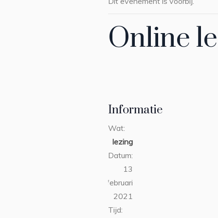
Dit evenement is voorbij.
Online l
Informatie
Wat:
lezing
Datum:
13
februari
2021
Tijd: