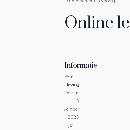
Dit evenement is voorbij.
Online l
Informatie
Wat:
lezing
Datum:
13
november
2020
Tijd: