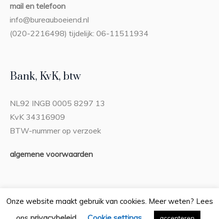
mail en telefoon
info@bureauboeiend.nl
(020-2216498) tijdelijk: 06-11511934
Bank, KvK, btw
NL92 INGB 0005 8297 13
KvK 34316909
BTW-nummer op verzoek
algemene voorwaarden
Onze website maakt gebruik van cookies. Meer weten? Lees
privacybeleid
Cookie settings
ons
.
Privacybeleid
accepteren