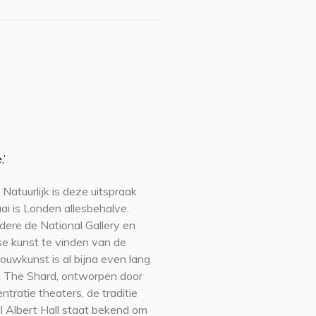
,’
atuurlijk is deze uitspraak
ai is Londen allesbehalve.
ere de National Gallery en
se kunst te vinden van de
uwkunst is al bijna even lang
t The Shard, ontworpen door
tratie theaters, de traditie
l Albert Hall staat bekend om