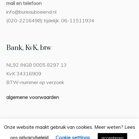
mail en telefoon
info@bureauboeiend.nl
(020-2216498) tijdelijk: 06-11511934
Bank, KvK, btw
NL92 INGB 0005 8297 13
KvK 34316909
BTW-nummer op verzoek
algemene voorwaarden
Onze website maakt gebruik van cookies. Meer weten? Lees
privacybeleid
Cookie settings
ons
.
Privacybeleid
accepteren
/ Bureau Boeiend © 2026 / Alle rechten