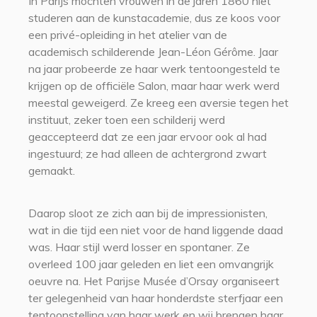
In Parijs mochten vrouwen in de jaren 1860 niet
studeren aan de kunstacademie, dus ze koos voor
een privé-opleiding in het atelier van de
academisch schilderende Jean-Léon Gérôme. Jaar
na jaar probeerde ze haar werk tentoongesteld te
krijgen op de officiële Salon, maar haar werk werd
meestal geweigerd. Ze kreeg een aversie tegen het
instituut, zeker toen een schilderij werd
geaccepteerd dat ze een jaar ervoor ook al had
ingestuurd; ze had alleen de achtergrond zwart
gemaakt.
Daarop sloot ze zich aan bij de impressionisten,
wat in die tijd een niet voor de hand liggende daad
was. Haar stijl werd losser en spontaner. Ze
overleed 100 jaar geleden en liet een omvangrijk
oeuvre na. Het Parijse Musée d’Orsay organiseert
ter gelegenheid van haar honderdste sterfjaar een
tentoonstelling van haar werk en wij brengen haar