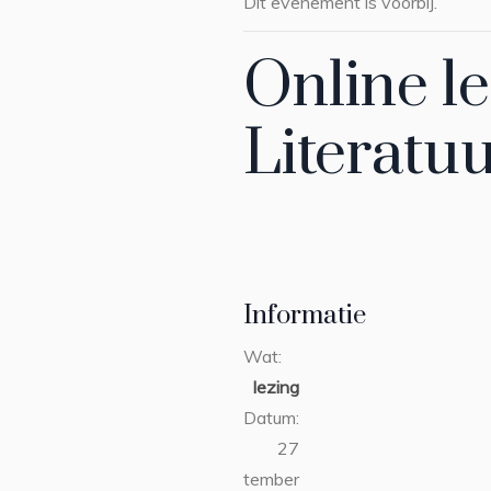
Dit evenement is voorbij.
Online le
Literatu
Informatie
Wat:
lezing
Datum:
27
september