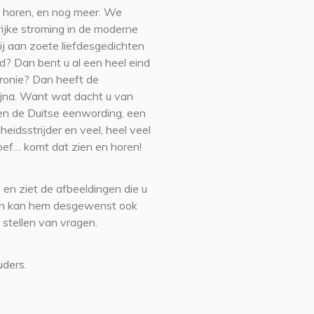
 te horen, en nog meer. We
ijke stroming in de moderne
bij aan zoete liefdesgedichten
d? Dan bent u al een heel eind
ironie? Dan heeft de
ijna. Want wat dacht u van
 en de Duitse eenwording, een
idsstrijder en veel, heel veel
oef… komt dat zien en horen!
 en ziet de afbeeldingen die u
r en kan hem desgewenst ook
 stellen van vragen.
uders.