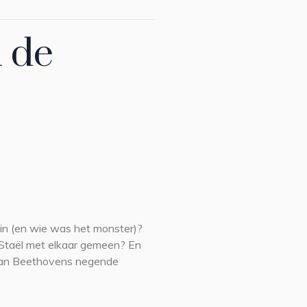
n de
n (en wie was het monster)?
taël met elkaar gemeen? En
 van Beethovens negende