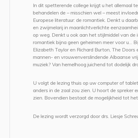
In dit spetterende college krijgt u het allemaal
behandelen de – misschien wel – meest invloedr
Europese literatuur: de romantiek. Denkt u daar
en zwijmelarij in maanlichtverlichte eenzaamhei
op weg. Denkt u ook aan het stijlmiddel van de 
romantiek bijna geen geheimen meer voor u… B
Elizabeth Taylor en Richard Burton, The Doors
mannen- en vrouwenverslindende Albaanse vrijhe
muziek? Van hemelhoog juichend tot dodelijk dr
U volgt de lezing thuis op uw computer of tablet
anders in de zaal zou zien. U hoort de spreke
zien. Bovendien bestaat de mogelijkheid tot het
De lezing wordt verzorgd door drs. Liesje Schre