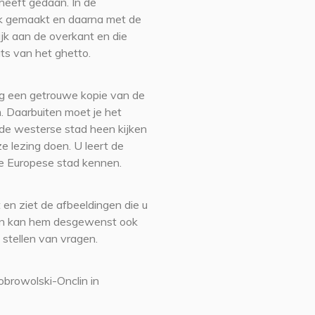
heeft gedaan. In de
ijk gemaakt en daarna met de
k aan de overkant en die
s van het ghetto.
og een getrouwe kopie van de
. Daarbuiten moet je het
n de westerse stad heen kijken
e lezing doen. U leert de
re Europese stad kennen.
 en ziet de afbeeldingen die u
r en kan hem desgewenst ook
 stellen van vragen.
obrowolski-Onclin in