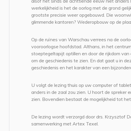
alsof het sinds de achttiende eeuw niet anders 
werkelijkheid is het de oorlog met de grond gel
grootste precisie weer opgebouwd. Die woonwij
glimmende kantoren? Wederopbouw op de plaat
Op de ruïnes van Warschau verrees na de oorl
vooroorlogse hoofdstad. Althans, in het centrum
stoeptegeltapijt optillen en door de rijkdom va
om de geschiedenis te zien. En dat gaat u in dez
geschiedenis en het karakter van een bijzonde
U volgt de lezing thuis op uw computer of tablet
anders in de zaal zou zien. U hoort de spreke
zien. Bovendien bestaat de mogelijkheid tot het
De lezing wordt verzorgd door drs. Krzysztof D
samenwerking met Artex Texel.