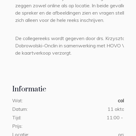
zeggen zowel online als op locatie. In beide gevallen ku
de spreker en de afbeeldingen zien en vragen stellen. U
zich alleen voor de hele reeks inschrijven.
De collegereeks wordt gegeven door drs. Krzysztof
Dobrowolski-Onclin in samenwerking met HOVO VU di
de kaartverkoop verzorgt.
Informatie
Wat:
colleger
Datum:
11 oktober 
Tijd:
11:00 - 13:00
Prijs:
€39
Locatie:
online l