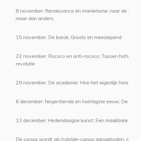
8 november: Renaissance en manierisme; naar de klassi
maar dan anders
15 november: De barok; Groots en meeslepend
22 november: Rococo en anti-rococo; Tussen hofstijl en
revolutie
29 november: De academie; Hoe het eigenlijk hoort
6 december: Negentiende en twintigste eeuw; De ‘isme
13 december: Hedendaagse kunst; Een maakbare were
De cursus wordt als hybride-cursus aangeboden, dat wi