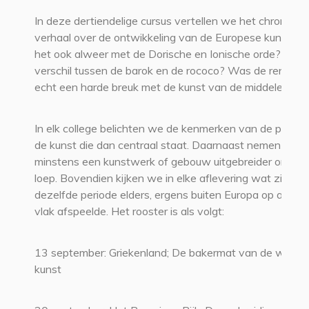
In deze dertiendelige cursus vertellen we het chronolog
verhaal over de ontwikkeling van de Europese kunst. H
het ook alweer met de Dorische en Ionische orde? Wat 
verschil tussen de barok en de rococo? Was de renaiss
echt een harde breuk met de kunst van de middeleeuw
In elk college belichten we de kenmerken van de period
de kunst die dan centraal staat. Daarnaast nemen we
minstens een kunstwerk of gebouw uitgebreider onder 
loep. Bovendien kijken we in elke aflevering wat zich in
dezelfde periode elders, ergens buiten Europa op artisti
vlak afspeelde. Het rooster is als volgt:
13 september: Griekenland; De bakermat van de weste
kunst