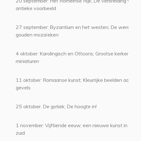
20 september: Het Romeinse Rijk; De verbreiding van h
antieke voorbeeld
27 september: Byzantium en het westen; De wereld v
gouden mozaïeken
4 oktober: Karolingisch en Ottoons; Grootse kerken en 
miniaturen
11 oktober: Romaanse kunst; Kleurrijke beelden aan ni
gevels
25 oktober: De gotiek; De hoogte in!
1 november: Vijftiende eeuw; een nieuwe kunst in noor
zuid