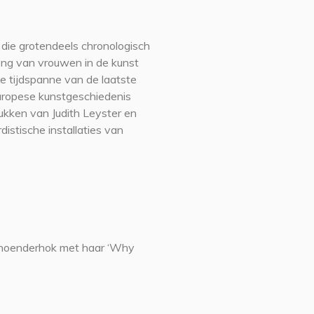
 die grotendeels chronologisch
eng van vrouwen in de kunst
De tijdspanne van de laatste
Europese kunstgeschiedenis
ukken van Judith Leyster en
istische installaties van
t hoenderhok met haar ‘Why