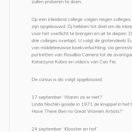
zullen proberen te doen.
Op een inleidend college volgen negen colleges,
zijn opgebouwd. Zij hebben tot doel om de inbr
voor het voetlicht te brengen en uit te diepen. 
drie colleges overlapt. U volgt de grotendeels 
van middeleeuwse boekverluchting, via genrest
portretten van Rosalba Carriera tot de avantgard
Katarzyna Kobro en video’s van Cao Fei.
De cursus is als volgt opgebouwd:
17 september: ‘Waren ze er niet?’
Linda Nochlin gooide in 1971 de knuppel in he
Have There Ben no Great Women Artists?’
24 september: ‘Klooster en hof’