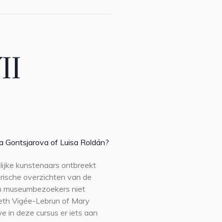
II
ia Gontsjarova of Luisa Roldán?
lijke kunstenaars ontbreekt
rische overzichten van de
en museumbezoekers niet
eth Vigée-Lebrun of Mary
e in deze cursus er iets aan