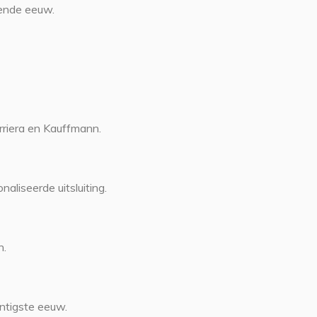
ende eeuw.
riera en Kauffmann.
aliseerde uitsluiting.
n.
ntigste eeuw.