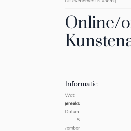
Dit evenement is voorbij.
Online/of
Kunstena
Informatie
Wat:
collegereeks
Datum:
5
november