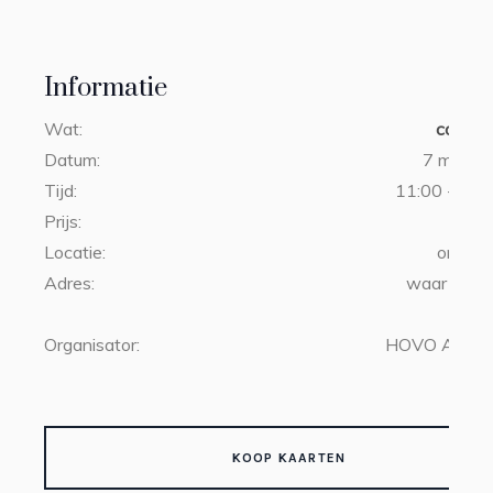
Informatie
Wat:
college
Datum:
7 maart
Tijd:
11:00 - 13:0
Prijs:
€3
Locatie:
online 
Adres:
waar u ook
Organisator:
HOVO Amste
KOOP KAARTEN