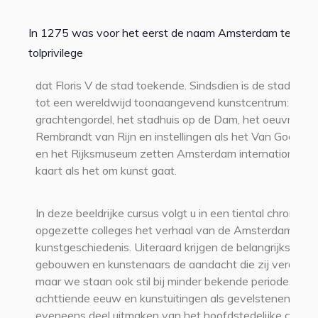
In 1275 was voor het eerst de naam Amsterdam te lezen
tolprivilege
dat Floris V de stad toekende. Sindsdien is de stad uitg
tot een wereldwijd toonaangevend kunstcentrum: de
grachtengordel, het stadhuis op de Dam, het oeuvre va
Rembrandt van Rijn en instellingen als het Van Gogh 
en het Rijksmuseum zetten Amsterdam internationaal 
kaart als het om kunst gaat.
In deze beeldrijke cursus volgt u in een tiental chronolog
opgezette colleges het verhaal van de Amsterdamse
kunstgeschiedenis. Uiteraard krijgen de belangrijkste
gebouwen en kunstenaars de aandacht die zij verdiene
maar we staan ook stil bij minder bekende periodes zoa
achttiende eeuw en kunstuitingen als gevelstenen, die
eveneens deel uitmaken van het hoofdstedelijke cultuu