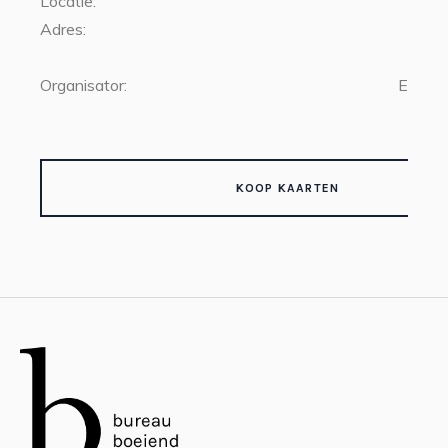
Locatie:
Adres:
waa
Organisator:
Erasm
KOOP KAARTEN