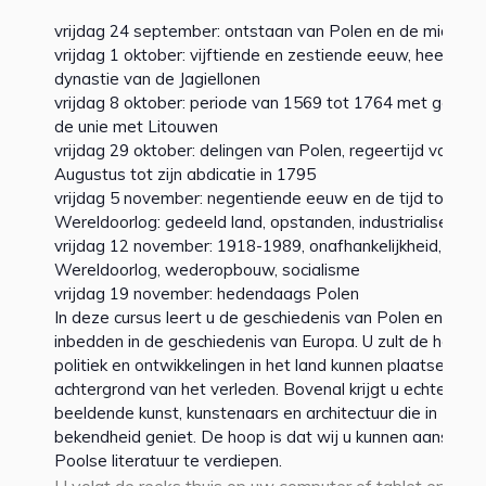
vrijdag 24 september: ontstaan van Polen en de middel
vrijdag 1 oktober: vijftiende en zestiende eeuw, heerscha
dynastie van de Jagiellonen
vrijdag 8 oktober: periode van 1569 tot 1764 met gekoz
de unie met Litouwen
vrijdag 29 oktober: delingen van Polen, regeertijd van kon
Augustus tot zijn abdicatie in 1795
vrijdag 5 november: negentiende eeuw en de tijd tot aan
Wereldoorlog: gedeeld land, opstanden, industrialisering
vrijdag 12 november: 1918-1989, onafhankelijkheid, Twe
Wereldoorlog, wederopbouw, socialisme
vrijdag 19 november: hedendaags Polen
In deze cursus leert u de geschiedenis van Polen en kunt
inbedden in de geschiedenis van Europa. U zult de hede
politiek en ontwikkelingen in het land kunnen plaatsen te
achtergrond van het verleden. Bovenal krijgt u echter ken
beeldende kunst, kunstenaars en architectuur die in Nede
bekendheid geniet. De hoop is dat wij u kunnen aansporen
Poolse literatuur te verdiepen.