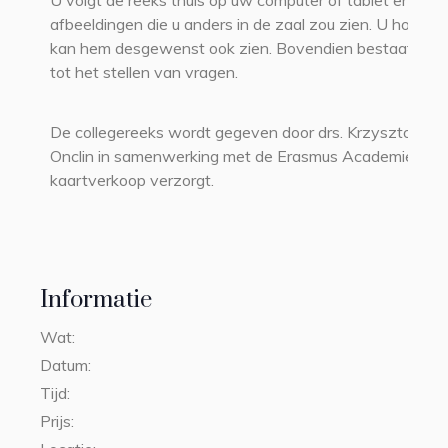
U volgt de reeks thuis op uw computer of tablet en ziet
afbeeldingen die u anders in de zaal zou zien. U hoort d
kan hem desgewenst ook zien. Bovendien bestaat de m
tot het stellen van vragen.
De collegereeks wordt gegeven door drs. Krzysztof Do
Onclin in samenwerking met de Erasmus Academie die 
kaartverkoop verzorgt.
Informatie
Wat:
Datum:
29 o
Tijd:
10:00
Prijs: