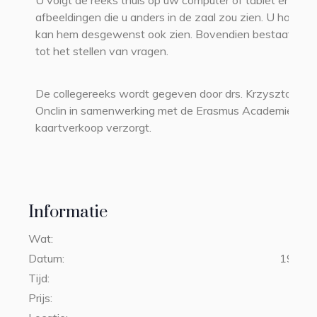
U volgt de reeks thuis op uw computer of tablet en ziet
afbeeldingen die u anders in de zaal zou zien. U hoort d
kan hem desgewenst ook zien. Bovendien bestaat de m
tot het stellen van vragen.
De collegereeks wordt gegeven door drs. Krzysztof Do
Onclin in samenwerking met de Erasmus Academie die 
kaartverkoop verzorgt.
Informatie
Wat:
Datum:
19 nov
Tijd:
10:00
Prijs: