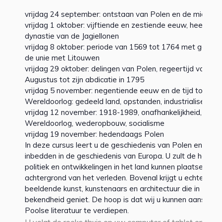
vrijdag 24 september: ontstaan van Polen en de middel
vrijdag 1 oktober: vijftiende en zestiende eeuw, heerscha
dynastie van de Jagiellonen
vrijdag 8 oktober: periode van 1569 tot 1764 met gekoz
de unie met Litouwen
vrijdag 29 oktober: delingen van Polen, regeertijd van kon
Augustus tot zijn abdicatie in 1795
vrijdag 5 november: negentiende eeuw en de tijd tot aan
Wereldoorlog: gedeeld land, opstanden, industrialisering
vrijdag 12 november: 1918-1989, onafhankelijkheid, Twe
Wereldoorlog, wederopbouw, socialisme
vrijdag 19 november: hedendaags Polen
In deze cursus leert u de geschiedenis van Polen en kunt
inbedden in de geschiedenis van Europa. U zult de hede
politiek en ontwikkelingen in het land kunnen plaatsen te
achtergrond van het verleden. Bovenal krijgt u echter ken
beeldende kunst, kunstenaars en architectuur die in Nede
bekendheid geniet. De hoop is dat wij u kunnen aansporen
Poolse literatuur te verdiepen.