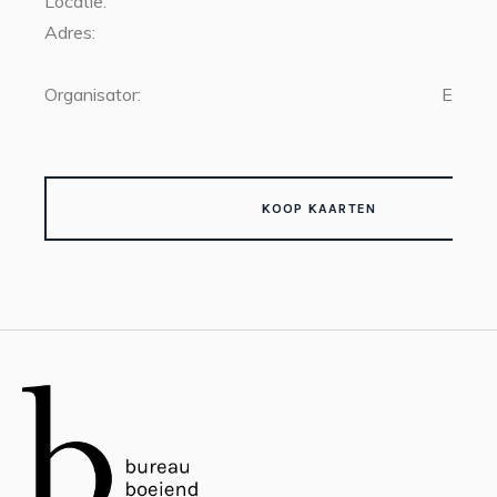
Locatie:
Adres:
waa
Organisator:
Erasm
KOOP KAARTEN