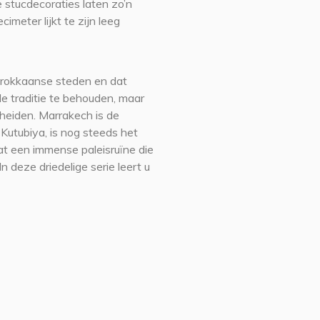
e stucdecoraties laten zo’n
imeter lijkt te zijn leeg
arokkaanse steden en dat
de traditie te behouden, maar
heiden. Marrakech is de
 Kutubiya, is nog steeds het
t een immense paleisruïne die
 deze driedelige serie leert u