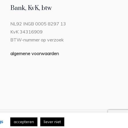
Bank, KvK, btw
NL92 INGB 0005 8297 13
KvK 34316909
BTW-nummer op verzoek
algemene voorwaarden
n
gs
accepteren
liever niet