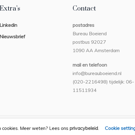
Extra’s
Contact
Linkedin
postadres
Bureau Boeiend
Nieuwsbrief
postbus 92027
1090 AA Amsterdam
mail en telefoon
info@bureauboeiend.nl
(020-2216498) tijdelijk: 06-
11511934
Privacybeleid
/ Bureau Boeiend © 2026 / Alle rechten voorbehoude
privacybeleid
Cookie settin
n cookies. Meer weten? Lees ons
.