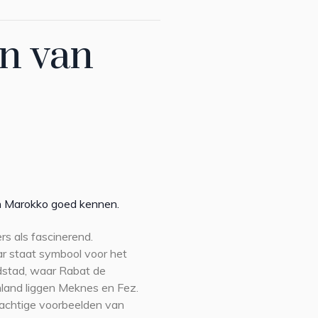
en van
van Marokko goed kennen.
s als fascinerend.
r staat symbool voor het
dstad, waar Rabat de
enland liggen Meknes en Fez.
rachtige voorbeelden van