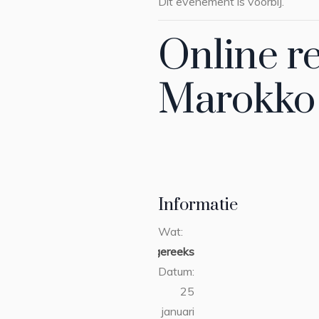
Dit evenement is voorbij.
Online r
Marokko –
Informatie
Wat:
collegereeks
Datum:
25
januari