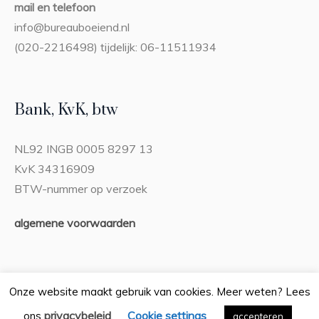
mail en telefoon
info@bureauboeiend.nl
(020-2216498) tijdelijk: 06-11511934
Bank, KvK, btw
NL92 INGB 0005 8297 13
KvK 34316909
BTW-nummer op verzoek
algemene voorwaarden
Onze website maakt gebruik van cookies. Meer weten? Lees
privacybeleid
Cookie settings
ons
.
Privacybeleid
accepteren
/ Bureau Boeiend © 2026 / Alle rechten