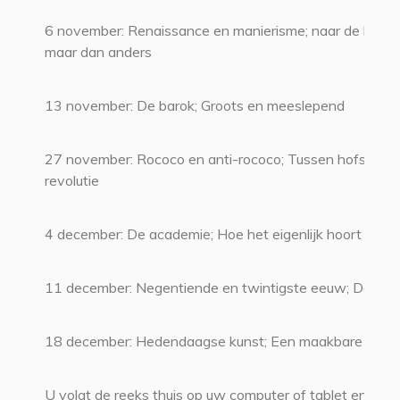
6 november: Renaissance en manierisme; naar de klassi
maar dan anders
13 november: De barok; Groots en meeslepend
27 november: Rococo en anti-rococo; Tussen hofstijl en
revolutie
4 december: De academie; Hoe het eigenlijk hoort
11 december: Negentiende en twintigste eeuw; De ‘ism
18 december: Hedendaagse kunst; Een maakbare were
U volgt de reeks thuis op uw computer of tablet en ziet