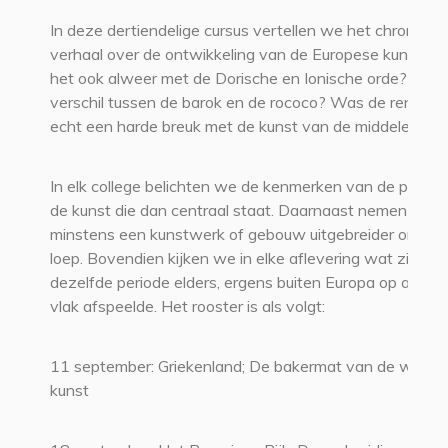
In deze dertiendelige cursus vertellen we het chronolog
verhaal over de ontwikkeling van de Europese kunst. H
het ook alweer met de Dorische en Ionische orde? Wat 
verschil tussen de barok en de rococo? Was de renaiss
echt een harde breuk met de kunst van de middeleeuw
In elk college belichten we de kenmerken van de period
de kunst die dan centraal staat. Daarnaast nemen we
minstens een kunstwerk of gebouw uitgebreider onder 
loep. Bovendien kijken we in elke aflevering wat zich in
dezelfde periode elders, ergens buiten Europa op artisti
vlak afspeelde. Het rooster is als volgt:
11 september: Griekenland; De bakermat van de weste
kunst