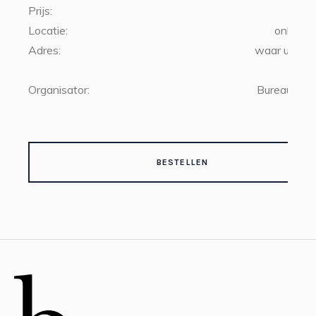
Prijs:
€20
Locatie:
online l
Adres:
waar u ook 
Organisator:
Bureau Boe
BESTELLEN