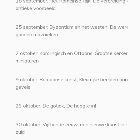
18 september: Het Romeinse Rijk; De verbreiding van h
antieke voorbeeld
25 september: Byzantium en het westen; De wereld v
gouden mozaïeken
2 oktober: Karolingisch en Ottoons; Grootse kerken en 
miniaturen
9 oktober: Romaanse kunst; Kleurrijke beelden aan nie
gevels
23 oktober: De gotiek; De hoogte in!
30 oktober: Vijftiende eeuw; een nieuwe kunst in noord
zuid