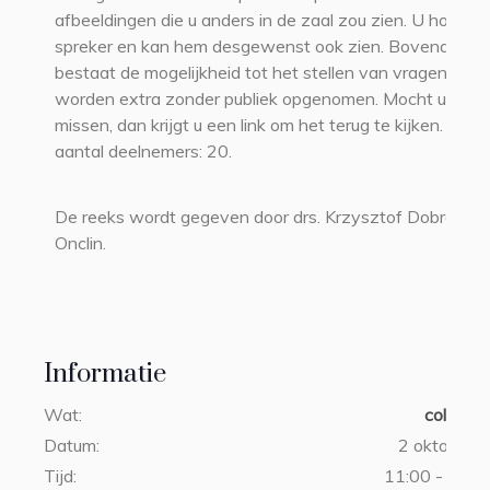
afbeeldingen die u anders in de zaal zou zien. U hoort d
spreker en kan hem desgewenst ook zien. Bovendien
bestaat de mogelijkheid tot het stellen van vragen. Alle
worden extra zonder publiek opgenomen. Mocht u een 
missen, dan krijgt u een link om het terug te kijken. Mini
aantal deelnemers: 20.
De reeks wordt gegeven door drs. Krzysztof Dobrowols
Onclin.
Informatie
Wat:
colleger
Datum:
2 oktober 
Tijd:
11:00 - 13:30