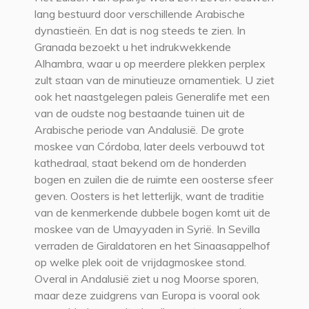
lang bestuurd door verschillende Arabische
dynastieën. En dat is nog steeds te zien. In
Granada bezoekt u het indrukwekkende
Alhambra, waar u op meerdere plekken perplex
zult staan van de minutieuze ornamentiek. U ziet
ook het naastgelegen paleis Generalife met een
van de oudste nog bestaande tuinen uit de
Arabische periode van Andalusië. De grote
moskee van Córdoba, later deels verbouwd tot
kathedraal, staat bekend om de honderden
bogen en zuilen die de ruimte een oosterse sfeer
geven. Oosters is het letterlijk, want de traditie
van de kenmerkende dubbele bogen komt uit de
moskee van de Umayyaden in Syrië. In Sevilla
verraden de Giraldatoren en het Sinaasappelhof
op welke plek ooit de vrijdagmoskee stond.
Overal in Andalusië ziet u nog Moorse sporen,
maar deze zuidgrens van Europa is vooral ook