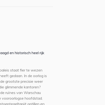
laagd en historisch heel rijk
 paleis staat fier te wezen
heeft gedaan. In de oorlog is
de grootste precisie weer
die glimmende kantoren?
 de ruïnes van Warschau
e vooroorlogse hoofdstad.
stoeptegeltapijt optillen en