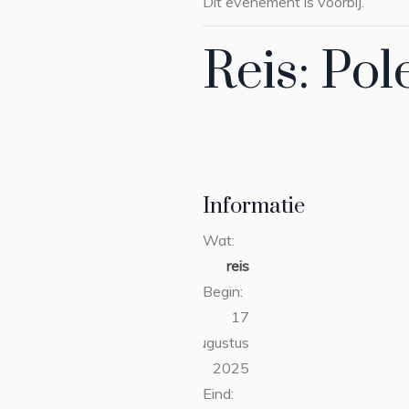
Dit evenement is voorbij.
Reis: Pol
Informatie
Wat:
reis
Begin:
17
augustus
2025
Eind: