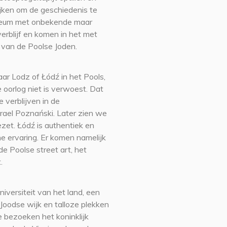
jken om de geschiedenis te
useum met onbekende maar
verblijf en komen in het met
 van de Poolse Joden.
ar Lodz of Łódź in het Pools,
 oorlog niet is verwoest. Dat
 verblijven in de
rael Poznański. Later zien we
zet. Łódź is authentiek en
e ervaring. Er komen namelijk
de Poolse street art, het
.
iversiteit van het land, een
Joodse wijk en talloze plekken
e bezoeken het koninklijk