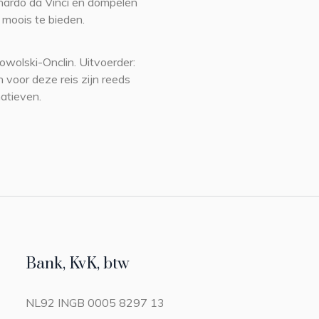
onardo da Vinci en dompelen
l moois te bieden.
owolski-Onclin. Uitvoerder:
 voor deze reis zijn reeds
natieven.
Bank, KvK, btw
NL92 INGB 0005 8297 13