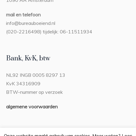
1090 AA Amsterdam
mail en telefoon
info@bureauboeiend.nl
(020-2216498) tijdelijk: 06-11511934
Bank, KvK, btw
NL92 INGB 0005 8297 13
KvK 34316909
BTW-nummer op verzoek
algemene voorwaarden
Onze website maakt gebruik van cookies. Meer weten? Lees