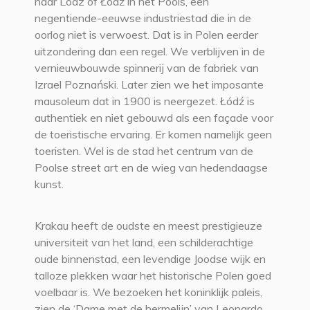
naar Lodz of Łódź in het Pools, een
negentiende-eeuwse industriestad die in de
oorlog niet is verwoest. Dat is in Polen eerder
uitzondering dan een regel. We verblijven in de
vernieuwbouwde spinnerij van de fabriek van
Izrael Poznański. Later zien we het imposante
mausoleum dat in 1900 is neergezet. Łódź is
authentiek en niet gebouwd als een façade voor
de toeristische ervaring. Er komen namelijk geen
toeristen. Wel is de stad het centrum van de
Poolse street art en de wieg van hedendaagse
kunst.
Krakau heeft de oudste en meest prestigieuze
universiteit van het land, een schilderachtige
oude binnenstad, een levendige Joodse wijk en
talloze plekken waar het historische Polen goed
voelbaar is. We bezoeken het koninklijk paleis,
zien de ‘Dame met de hermelijn’ van Leonardo