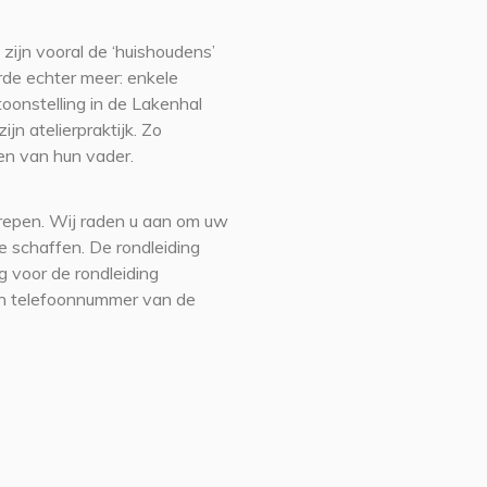
zijn vooral de ‘huishoudens’
rde echter meer: enkele
toonstelling in de Lakenhal
ijn atelierpraktijk. Zo
en van hun vader.
grepen. Wij raden u aan om uw
 schaffen. De rondleiding
 voor de rondleiding
en telefoonnummer van de