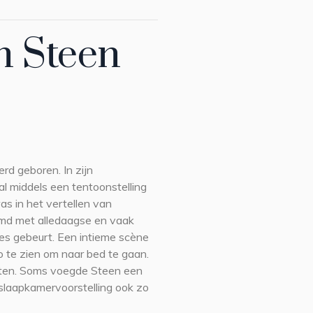
n Steen
erd geboren. In zijn
 middels een tentoonstelling
s in het vertellen van
oemd met alledaagse en vaak
es gebeurt. Een intieme scène
o te zien om naar bed te gaan.
uiten. Soms voegde Steen een
e slaapkamervoorstelling ook zo