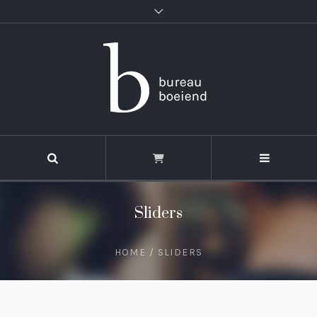
Sliders
HOME
/
SLIDERS