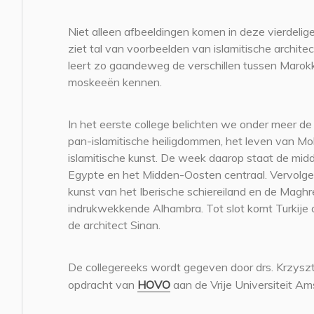
Niet alleen afbeeldingen komen in deze vierdelig
ziet tal van voorbeelden van islamitische architec
leert zo gaandeweg de verschillen tussen Marok
moskeeën kennen.
In het eerste college belichten we onder meer de v
pan-islamitische heiligdommen, het leven van M
islamitische kunst. De week daarop staat de mid
Egypte en het Midden-Oosten centraal. Vervolg
kunst van het Iberische schiereiland en de Maghr
indrukwekkende Alhambra. Tot slot komt Turkije 
de architect Sinan.
De collegereeks wordt gegeven door drs. Krzyszt
opdracht van
HOVO
aan de Vrije Universiteit A