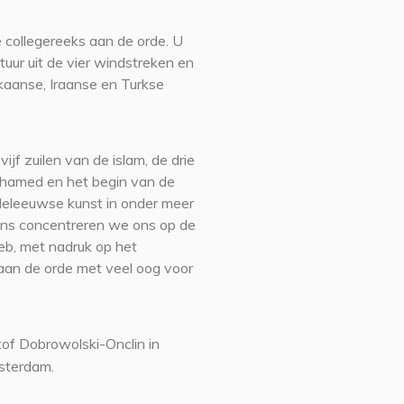
e collegereeks aan de orde. U
tuur uit de vier windstreken en
kaanse, Iraanse en Turkse
ijf zuilen van de islam, de drie
ohamed en het begin van de
deleeuwse kunst in onder meer
ens concentreren we ons op de
eb, met nadruk op het
aan de orde met veel oog voor
of Dobrowolski-Onclin in
msterdam.