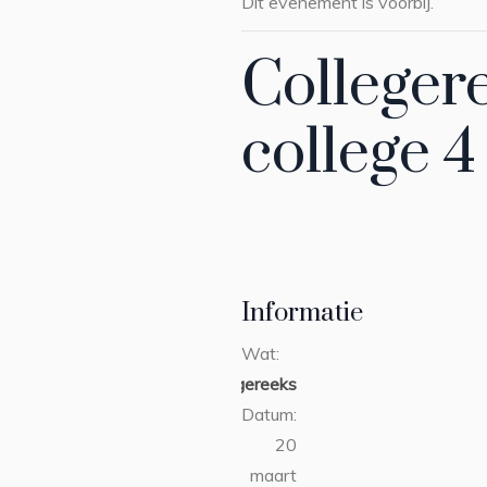
Dit evenement is voorbij.
Collegere
college 4
Informatie
Wat:
collegereeks
Datum:
20
maart