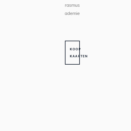
Erasmus
Academie
KOOP
KAARTEN