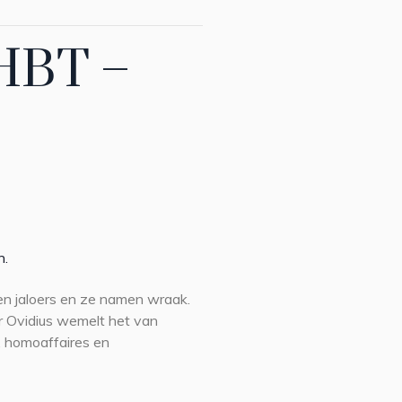
LHBT –
n.
en jaloers en ze namen wraak.
r Ovidius wemelt het van
, homoaffaires en