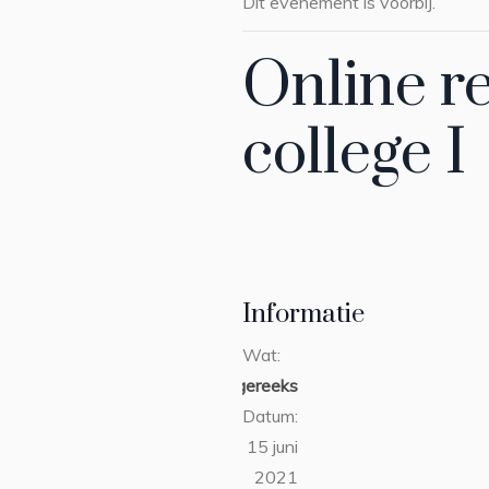
Dit evenement is voorbij.
Online r
college I
Informatie
Wat:
collegereeks
Datum:
15 juni
2021