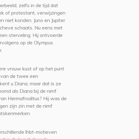
beeld, zelfs in de tijd dat
iek of protestant, verwijzingen
 niet konden. Juno en Jupiter
 scheve schaats. Nu eens met
en sterveling. Hij ontvoerde
ervolgens op de Olympus
.
ere vrouw kust of op het punt
n van de twee een
kent u Diana, maar dat is ze
momd als Diana bij de nimf
 van Hermafroditus? Hij was de
en zijn zin met de nimf
htskenmerken.
verschillende lhbt-motieven