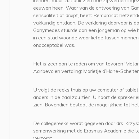
kennen, maar zult ook zien hoe zij werden ingez
eeuwen heen. Waar van de ontvoering van Gan
sensualiteit af druipt, heeft Rembrandt hetzelfd
vakkundig ontdaan. De verklaring daarvoor is da
Ganymedes stuurde aan een jongeman op wie hi
in een stad woonde waar liefde tussen mannen, 
onacceptabel was.
Het is zeer aan te raden om van tevoren ‘Metam
Aanbevolen vertaling: Marietje d’Hane-Schelte
U volgt de reeks thuis op uw computer of tablet
anders in de zaal zou zien. U hoort de spreke
zien. Bovendien bestaat de mogelijkheid tot het
De collegereeks wordt gegeven door drs. Krzys
samenwerking met de Erasmus Academie die t
verzorgt.