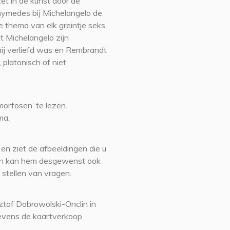
et in de kunst door de
ymedes bij Michelangelo de
e thema van elk greintje seks
t Michelangelo zijn
j verliefd was en Rembrandt
platonisch of niet,
orfosen’ te lezen.
ma.
 en ziet de afbeeldingen die u
r en kan hem desgewenst ook
 stellen van vragen.
ztof Dobrowolski-Onclin in
evens de kaartverkoop