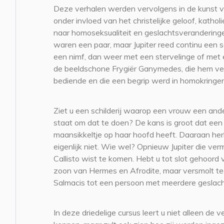
Deze verhalen werden vervolgens in de kunst ver
onder invloed van het christelijke geloof, kathol
naar homoseksualiteit en geslachtsveranderingen
waren een paar, maar Jupiter reed continu een
een nimf, dan weer met een stervelinge of met e
de beeldschone Frygiër Ganymedes, die hem v
bediende en die een begrip werd in homokringen
Ziet u een schilderij waarop een vrouw een and
staat om dat te doen? De kans is groot dat ee
maansikkeltje op haar hoofd heeft. Daaraan her
eigenlijk niet. Wie wel? Opnieuw Jupiter die ver
Callisto wist te komen. Hebt u tot slot gehoord
zoon van Hermes en Afrodite, maar versmolt teg
Salmacis tot een persoon met meerdere geslac
In deze driedelige cursus leert u niet alleen de 