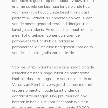
aandacht is gericht op een naakte vrouw in een
enorme schelp die kuis haar lange blonde haar
voor haar kruis houdt. Deze beschrijving past
perfect bij Botticelli’s Geboorte van Venus, een
van de meest geparodieerde schilderijen in de
kunstgeschiedenis. En daar is helemaal niks mis
mee. Tot afgelopen zomer dan, toen de
pornowebsite Pornhub de Italiaanse
pornoactrice la Cicciolina had gecast voor de rol
van de klassieke godin van de liefde.
Voor de Uffizi, waar het schilderij hangt, ging de
associatie tussen ‘hoge’ kunst en pornografie –
impliciet dus iets ‘laags’ – te ver. Inmiddels is de
Venus van Pornhub verwijderd, samen met het
grotere project om oude kunst onder de
aandacht te brengen. Nog preutser kan ook:
borsten in beeld zijn voor Facebook wel zo’n
doorn in het oog dat een foto van de 30.000