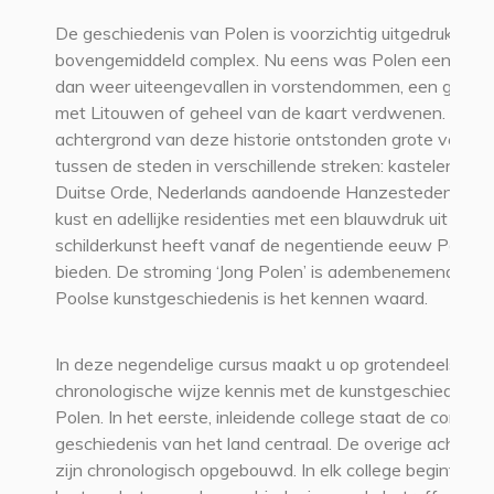
De geschiedenis van Polen is voorzichtig uitgedrukt
bovengemiddeld complex. Nu eens was Polen een konink
dan weer uiteengevallen in vorstendommen, een geme
met Litouwen of geheel van de kaart verdwenen. Tege
achtergrond van deze historie ontstonden grote verschi
tussen de steden in verschillende streken: kastelen van
Duitse Orde, Nederlands aandoende Hanzesteden aan
kust en adellijke residenties met een blauwdruk uit Italië.
schilderkunst heeft vanaf de negentiende eeuw Polen v
bieden. De stroming ‘Jong Polen’ is adembenemend moo
Poolse kunstgeschiedenis is het kennen waard.
In deze negendelige cursus maakt u op grotendeels
chronologische wijze kennis met de kunstgeschiedenis
Polen. In het eerste, inleidende college staat de comple
geschiedenis van het land centraal. De overige acht col
zijn chronologisch opgebouwd. In elk college begint met