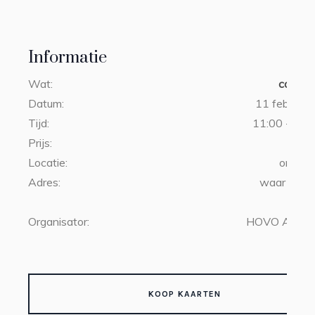
Informatie
Wat:
college
Datum:
11 februari
Tijd:
11:00 - 13:0
Prijs:
€3
Locatie:
online 
Adres:
waar u ook
Organisator:
HOVO Amste
KOOP KAARTEN