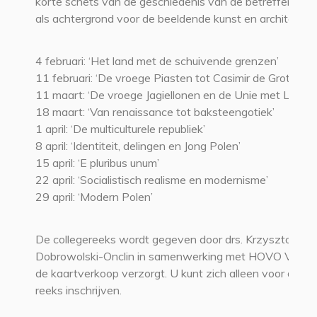
korte schets van de geschiedenis van de betreffende p
als achtergrond voor de beeldende kunst en architectuur
4 februari: ‘Het land met de schuivende grenzen’
11 februari: ‘De vroege Piasten tot Casimir de Grote’
11 maart: ‘De vroege Jagiellonen en de Unie met Litouw
18 maart: ‘Van renaissance tot baksteengotiek’
1 april: ‘De multiculturele republiek’
8 april: ‘Identiteit, delingen en Jong Polen’
15 april: ‘E pluribus unum’
22 april: ‘Socialistisch realisme en modernisme’
29 april: ‘Modern Polen’
De collegereeks wordt gegeven door drs. Krzysztof
Dobrowolski-Onclin in samenwerking met HOVO VU di
de kaartverkoop verzorgt. U kunt zich alleen voor de he
reeks inschrijven.