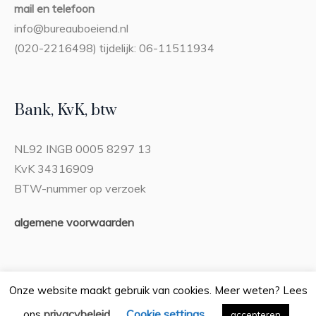
mail en telefoon
info@bureauboeiend.nl
(020-2216498) tijdelijk: 06-11511934
Bank, KvK, btw
NL92 INGB 0005 8297 13
KvK 34316909
BTW-nummer op verzoek
algemene voorwaarden
Onze website maakt gebruik van cookies. Meer weten? Lees
privacybeleid
Cookie settings
ons
.
Privacybeleid
accepteren