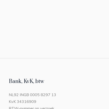
Bank, KvK, btw
NL92 INGB 0005 8297 13
KvK 34316909
BTW-nummer op verzoek