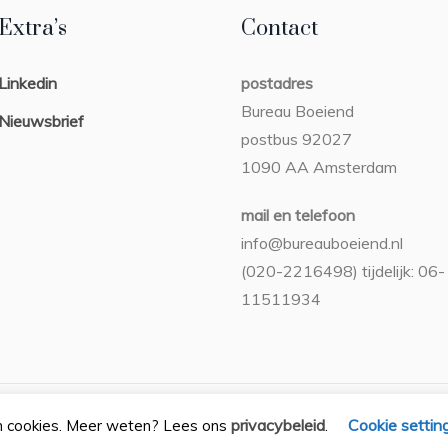
Extra’s
Contact
Linkedin
postadres
Bureau Boeiend
Nieuwsbrief
postbus 92027
1090 AA Amsterdam
mail en telefoon
info@bureauboeiend.nl
(020-2216498) tijdelijk: 06-
11511934
Privacybeleid
/ Bureau Boeiend © 2026 / Alle rechten voorbehoude
privacybeleid
Cookie settin
n cookies. Meer weten? Lees ons
.