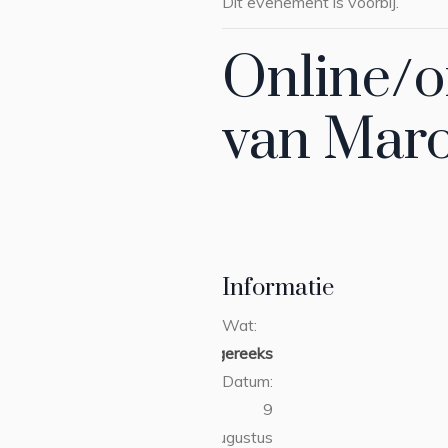
Dit evenement is voorbij.
Online/o
van Maro
Informatie
Wat:
collegereeks
Datum:
9
augustus