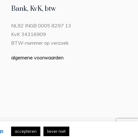
Bank, KvK, btw
NL92 INGB 0005 8297 13
KvK 34316909
BTW-nummer op verzoek
algemene voorwaarden
n
gs
accepteren
liever niet