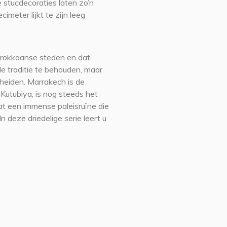
e stucdecoraties laten zo’n
imeter lijkt te zijn leeg
arokkaanse steden en dat
de traditie te behouden, maar
heiden. Marrakech is de
 Kutubiya, is nog steeds het
t een immense paleisruïne die
 deze driedelige serie leert u