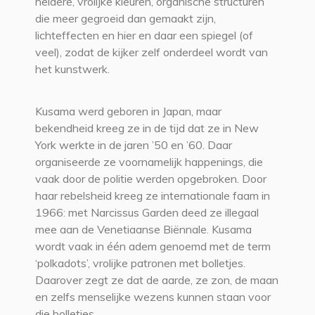
heldere, vrolijke kleuren, organische structuren
die meer gegroeid dan gemaakt zijn,
lichteffecten en hier en daar een spiegel (of
veel), zodat de kijker zelf onderdeel wordt van
het kunstwerk.
Kusama werd geboren in Japan, maar
bekendheid kreeg ze in de tijd dat ze in New
York werkte in de jaren ’50 en ’60. Daar
organiseerde ze voornamelijk happenings, die
vaak door de politie werden opgebroken. Door
haar rebelsheid kreeg ze internationale faam in
1966: met Narcissus Garden deed ze illegaal
mee aan de Venetiaanse Biënnale. Kusama
wordt vaak in één adem genoemd met de term
‘polkadots’, vrolijke patronen met bolletjes.
Daarover zegt ze dat de aarde, ze zon, de maan
en zelfs menselijke wezens kunnen staan voor
die bolletjes.