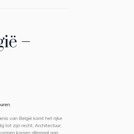
ië –
buren.
enis van België komt het rijke
g tot zijn recht. Architectuur,
tvormen komen allemaal aan