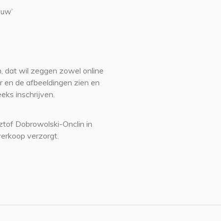
euw’
, dat wil zeggen zowel online
ker en de afbeeldingen zien en
eeks inschrijven.
ztof Dobrowolski-Onclin in
erkoop verzorgt.