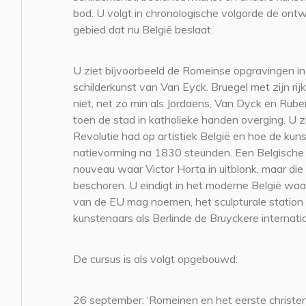
bod. U volgt in chronologische volgorde de ontw
gebied dat nu België beslaat.
U ziet bijvoorbeeld de Romeinse opgravingen in 
schilderkunst van Van Eyck. Bruegel met zijn rij
niet, net zo min als Jordaens, Van Dyck en Rub
toen de stad in katholieke handen overging. U z
Revolutie had op artistiek België en hoe de kun
natievorming na 1830 steunden. Een Belgische k
nouveau waar Victor Horta in uitblonk, maar di
beschoren. U eindigt in het moderne België waa
van de EU mag noemen, het sculpturale station v
kunstenaars als Berlinde de Bruyckere internati
De cursus is als volgt opgebouwd:
26 september: ‘Romeinen en het eerste christe