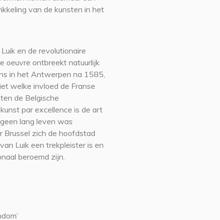
ikkeling van de kunsten in het
Luik en de revolutionaire
ke oeuvre ontbreekt natuurlijk
ens in het Antwerpen na 1585,
iet welke invloed de Franse
sten de Belgische
unst par excellence is de art
e geen lang leven was
r Brussel zich de hoofdstad
an Luik een trekpleister is en
onaal beroemd zijn.
ndom’