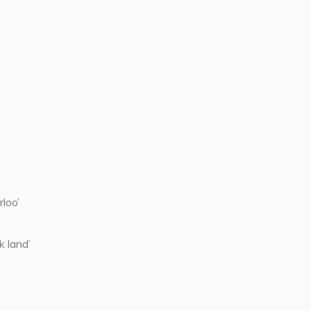
loo’
k land’