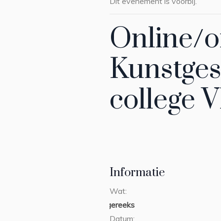
Dit evenement is voorbij.
Online/of
Kunstges
college V
Informatie
Wat:
collegereeks
Datum: