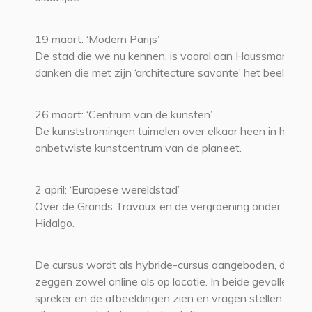
19 maart: ‘Modern Parijs’
De stad die we nu kennen, is vooral aan Haussmann te
danken die met zijn ‘architecture savante’ het beeld bep
26 maart: ‘Centrum van de kunsten’
De kunststromingen tuimelen over elkaar heen in het
onbetwiste kunstcentrum van de planeet.
2 april: ‘Europese wereldstad’
Over de Grands Travaux en de vergroening onder Anne
Hidalgo.
De cursus wordt als hybride-cursus aangeboden, dat wi
zeggen zowel online als op locatie. In beide gevallen ku
spreker en de afbeeldingen zien en vragen stellen. U ku