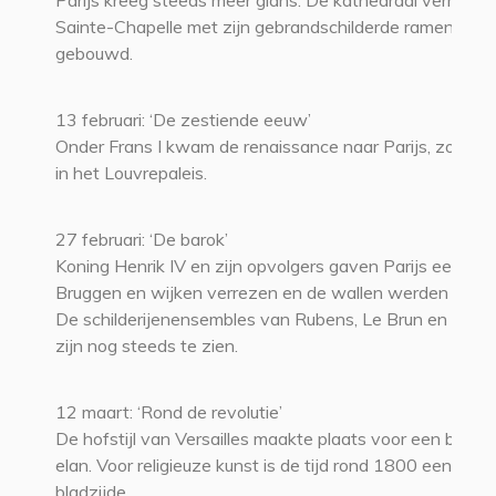
Parijs kreeg steeds meer glans. De kathedraal verrees 
Sainte-Chapelle met zijn gebrandschilderde ramen wer
gebouwd.
13 februari: ‘De zestiende eeuw’
Onder Frans I kwam de renaissance naar Parijs, zoals te
in het Louvrepaleis.
27 februari: ‘De barok’
Koning Henrik IV en zijn opvolgers gaven Parijs een facel
Bruggen en wijken verrezen en de wallen werden gesle
De schilderijenensembles van Rubens, Le Brun en ande
zijn nog steeds te zien.
12 maart: ‘Rond de revolutie’
De hofstijl van Versailles maakte plaats voor een burgerl
elan. Voor religieuze kunst is de tijd rond 1800 een zwa
bladzijde.