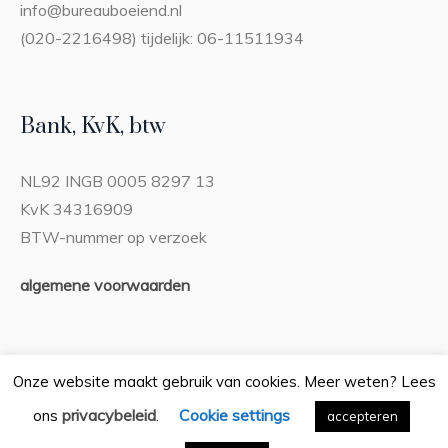
info@bureauboeiend.nl
(020-2216498) tijdelijk: 06-11511934
Bank, KvK, btw
NL92 INGB 0005 8297 13
KvK 34316909
BTW-nummer op verzoek
algemene voorwaarden
Onze website maakt gebruik van cookies. Meer weten? Lees
privacybeleid
Cookie settings
ons
.
Privacybeleid
accepteren
/ Bureau Boeiend © 2026 / Alle rechten
voorbehouden