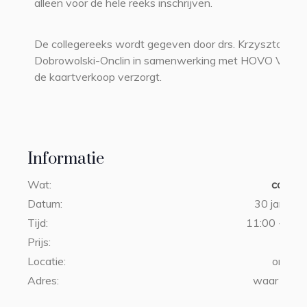
alleen voor de hele reeks inschrijven.
De collegereeks wordt gegeven door drs. Krzysztof
Dobrowolski-Onclin in samenwerking met HOVO VU di
de kaartverkoop verzorgt.
Informatie
Wat:
college
Datum:
30 januari
Tijd:
11:00 - 13:0
Prijs:
€3
Locatie:
online 
Adres:
waar u ook