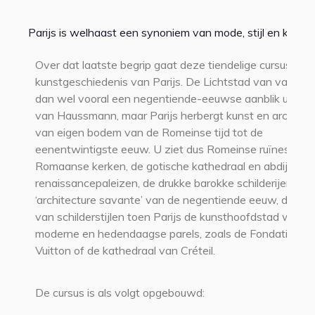
Parijs is welhaast een synoniem van mode, stijl en kunst.
Over dat laatste begrip gaat deze tiendelige cursus: de
kunstgeschiedenis van Parijs. De Lichtstad van vandaa
dan wel vooral een negentiende-eeuwse aanblik uit de t
van Haussmann, maar Parijs herbergt kunst en architec
van eigen bodem van de Romeinse tijd tot de
eenentwintigste eeuw. U ziet dus Romeinse ruïnes,
Romaanse kerken, de gotische kathedraal en abdijen,
renaissancepaleizen, de drukke barokke schilderijen, de
‘architecture savante’ van de negentiende eeuw, de wi
van schilderstijlen toen Parijs de kunsthoofdstad was e
moderne en hedendaagse parels, zoals de Fondation Lo
Vuitton of de kathedraal van Créteil.
De cursus is als volgt opgebouwd: