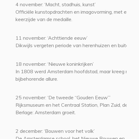
4 november: ‘Macht, stadhuis, kunst’
Officiële kunstopdrachten en imagovorming, met een bl
keerzijde van de medaille.
11 november: ‘Achttiende eeuw’
Dikwijls vergeten periode van herenhuizen en buitens.
18 november: ‘Nieuwe koninkrijken’
In 1808 werd Amsterdam hoofdstad, maar kreeg niet d
bijbehorende allure.
25 november: ‘De tweede “Gouden Eeuw”’
Rijksmuseum en het Centraal Station, Plan Zuid, de Beu
Berlage: Amsterdam groeit.
2 december: ‘Bouwen voor het volk’
De Amsterdamse school, het Nieuwe Bouwen en