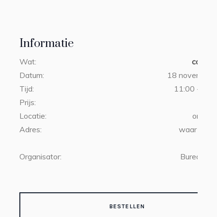
Informatie
Wat:
college
Datum:
18 november
Tijd:
11:00 - 13:0
Prijs:
€1
Locatie:
online 
Adres:
waar u ook
Organisator:
Bureau Bo
BESTELLEN