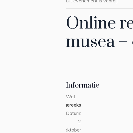
Dit evenement is voorbij.
Online r
musea – c
Informatie
Wat:
collegereeks
Datum:
2
oktober