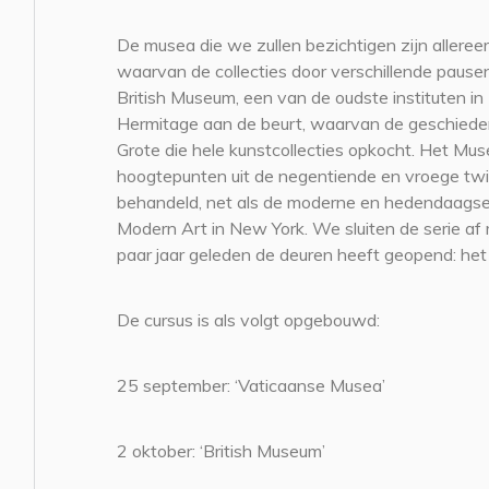
De musea die we zullen bezichtigen zijn allere
waarvan de collecties door verschillende pausen
British Museum, een van de oudste instituten in 
Hermitage aan de beurt, waarvan de geschieden
Grote die hele kunstcollecties opkocht. Het Mus
hoogtepunten uit de negentiende en vroege tw
behandeld, net als de moderne en hedendaags
Modern Art in New York. We sluiten de serie a
paar jaar geleden de deuren heeft geopend: het
De cursus is als volgt opgebouwd:
25 september: ‘Vaticaanse Musea’
2 oktober: ‘British Museum’