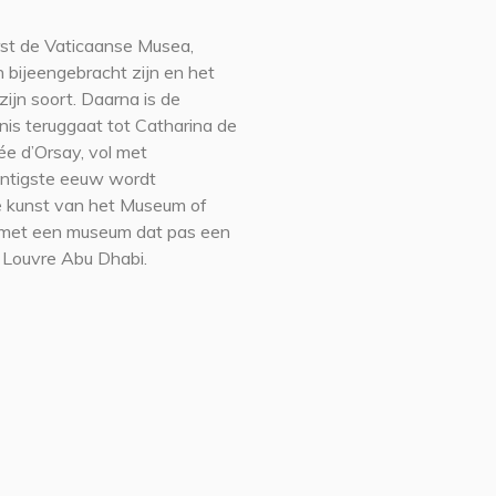
erst de Vaticaanse Musea,
 bijeengebracht zijn en het
zijn soort. Daarna is de
is teruggaat tot Catharina de
ée d’Orsay, vol met
intigste eeuw wordt
e kunst van het Museum of
f met een museum dat pas een
 Louvre Abu Dhabi.