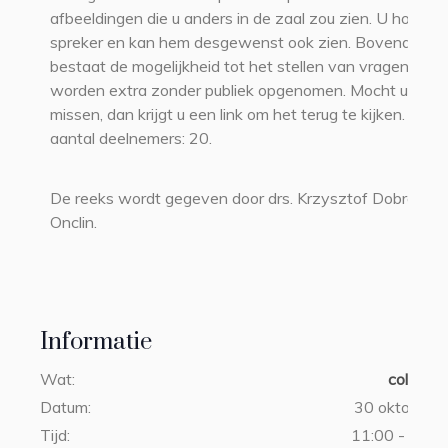
afbeeldingen die u anders in de zaal zou zien. U hoort d
spreker en kan hem desgewenst ook zien. Bovendien
bestaat de mogelijkheid tot het stellen van vragen. Alle
worden extra zonder publiek opgenomen. Mocht u een 
missen, dan krijgt u een link om het terug te kijken. Mini
aantal deelnemers: 20.
De reeks wordt gegeven door drs. Krzysztof Dobrowols
Onclin.
Informatie
Wat:
colleger
Datum:
30 oktober 
Tijd:
11:00 - 13:30