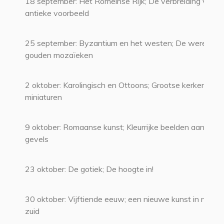
18 september: Het Romeinse Rijk; De verbreiding van h
antieke voorbeeld
25 september: Byzantium en het westen; De wereld v
gouden mozaïeken
2 oktober: Karolingisch en Ottoons; Grootse kerken en 
miniaturen
9 oktober: Romaanse kunst; Kleurrijke beelden aan nie
gevels
23 oktober: De gotiek; De hoogte in!
30 oktober: Vijftiende eeuw; een nieuwe kunst in noord
zuid