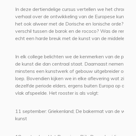
In deze dertiendelige cursus vertellen we het chronolog
verhaal over de ontwikkeling van de Europese kunst. H
het ook alweer met de Dorische en Ionische orde? Wat 
verschil tussen de barok en de rococo? Was de renaiss
echt een harde breuk met de kunst van de middeleeuw
In elk college belichten we de kenmerken van de period
de kunst die dan centraal staat. Daarnaast nemen we
minstens een kunstwerk of gebouw uitgebreider onder 
loep. Bovendien kijken we in elke aflevering wat zich in
dezelfde periode elders, ergens buiten Europa op artisti
vlak afspeelde. Het rooster is als volgt:
11 september: Griekenland; De bakermat van de weste
kunst