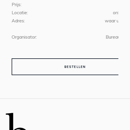
Prijs:
€20
Locatie:
online l
Adres:
waar u ook 
Organisator:
Bureau Boe
BESTELLEN