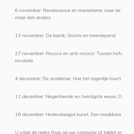
6 november: Renaissance en manierisme; naar de klassi
maar dan anders
13 november: De barok; Groots en meeslepend
27 november: Rococo en anti-rococo; Tussen hofstijl en
revolutie
4 december: De academie; Hoe het eigenlijk hoort
11 december: Negentiende en twintigste eeuw; De ‘ism
18 december: Hedendaagse kunst; Een maakbare were
U volgt de reeks thuis op uw computer of tablet en ziet