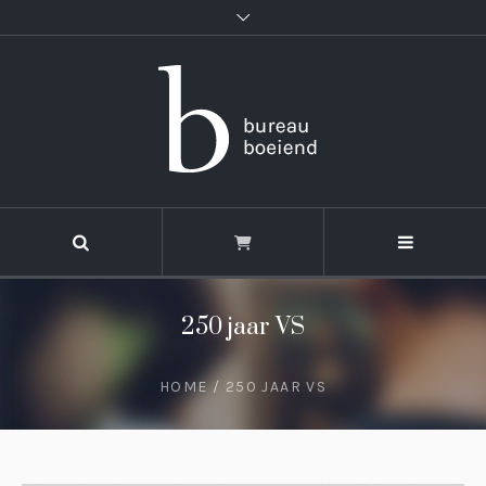
250 jaar VS
HOME
/
250 JAAR VS