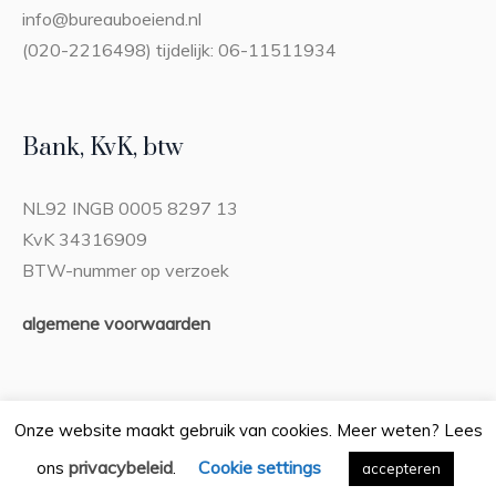
info@bureauboeiend.nl
(020-2216498) tijdelijk: 06-11511934
Bank, KvK, btw
NL92 INGB 0005 8297 13
KvK 34316909
BTW-nummer op verzoek
algemene voorwaarden
Onze website maakt gebruik van cookies. Meer weten? Lees
privacybeleid
Cookie settings
ons
.
Privacybeleid
accepteren
/ Bureau Boeiend © 2026 / Alle rechten