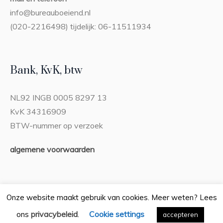
info@bureauboeiend.nl
(020-2216498) tijdelijk: 06-11511934
Bank, KvK, btw
NL92 INGB 0005 8297 13
KvK 34316909
BTW-nummer op verzoek
algemene voorwaarden
Onze website maakt gebruik van cookies. Meer weten? Lees
privacybeleid
Cookie settings
ons
.
Privacybeleid
accepteren
/ Bureau Boeiend © 2026 / Alle rechten