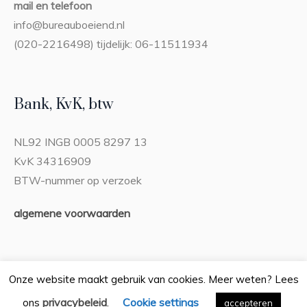
mail en telefoon
info@bureauboeiend.nl
(020-2216498) tijdelijk: 06-11511934
Bank, KvK, btw
NL92 INGB 0005 8297 13
KvK 34316909
BTW-nummer op verzoek
algemene voorwaarden
Onze website maakt gebruik van cookies. Meer weten? Lees
privacybeleid
Cookie settings
ons
.
Privacybeleid
accepteren
/ Bureau Boeiend © 2026 / Alle rechten