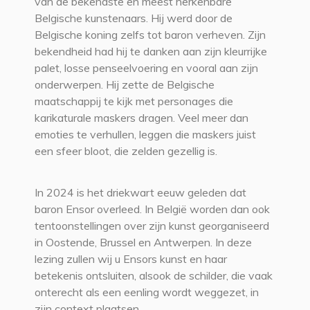
van de bekendste en meest herkenbare
Belgische kunstenaars. Hij werd door de
Belgische koning zelfs tot baron verheven. Zijn
bekendheid had hij te danken aan zijn kleurrijke
palet, losse penseelvoering en vooral aan zijn
onderwerpen. Hij zette de Belgische
maatschappij te kijk met personages die
karikaturale maskers dragen. Veel meer dan
emoties te verhullen, leggen die maskers juist
een sfeer bloot, die zelden gezellig is.
In 2024 is het driekwart eeuw geleden dat
baron Ensor overleed. In België worden dan ook
tentoonstellingen over zijn kunst georganiseerd
in Oostende, Brussel en Antwerpen. In deze
lezing zullen wij u Ensors kunst en haar
betekenis ontsluiten, alsook de schilder, die vaak
onterecht als een eenling wordt weggezet, in
zijn context plaatsen.