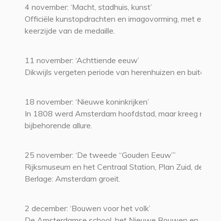
4 november: ‘Macht, stadhuis, kunst’
Officiële kunstopdrachten en imagovorming, met een bl
keerzijde van de medaille.
11 november: ‘Achttiende eeuw’
Dikwijls vergeten periode van herenhuizen en buitens.
18 november: ‘Nieuwe koninkrijken’
In 1808 werd Amsterdam hoofdstad, maar kreeg niet d
bijbehorende allure.
25 november: ‘De tweede “Gouden Eeuw”’
Rijksmuseum en het Centraal Station, Plan Zuid, de Beu
Berlage: Amsterdam groeit.
2 december: ‘Bouwen voor het volk’
De Amsterdamse school, het Nieuwe Bouwen en