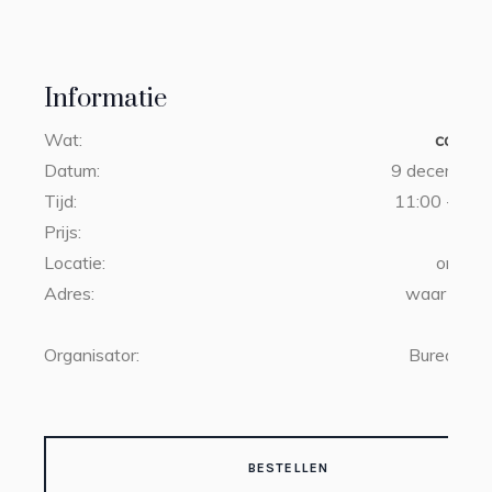
Informatie
Wat:
college
Datum:
9 december
Tijd:
11:00 - 13:0
Prijs:
€1
Locatie:
online 
Adres:
waar u ook
Organisator:
Bureau Bo
BESTELLEN