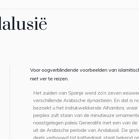
dalusië
Voor oogverblindende voorbeelden van islamitisch
niet ver te reizen.
Het zuiden van Spanje werd zo’n zeven eeuwen
verschillende Arabische dynastieën. En dat is n
bezoekt u het indrukwekkende Alhambra, waar 
perplex zult staan van de minutieuze ornamentie
naastgelegen paleis Generalife met een van de
uit de Arabische periode van Andalusië. De gro
deels verbouwd tot kathedraal, staat bekend 