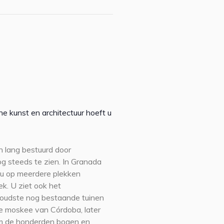
e kunst en architectuur hoeft u
 lang bestuurd door
og steeds te zien. In Granada
u op meerdere plekken
k. U ziet ook het
 oudste nog bestaande tuinen
te moskee van Córdoba, later
om de honderden bogen en