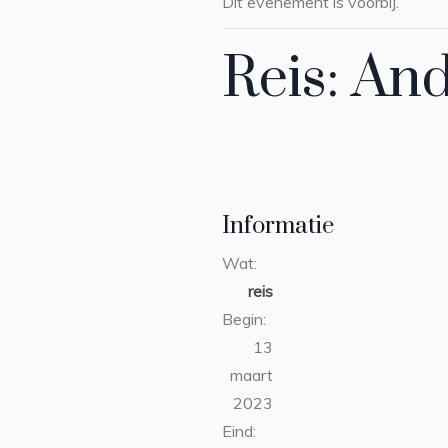
Dit evenement is voorbij.
Reis: An
Informatie
Wat:
reis
Begin:
13
maart
2023
Eind: