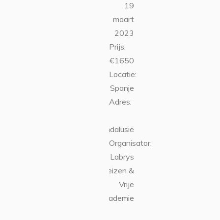
19
maart
2023
Prijs:
€1650
Locatie:
Spanje
Adres:
Andalusië
Organisator:
Labrys
Reizen &
Vrije
Academie