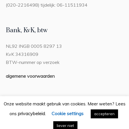
(020-2216498) tijdelijk: 06-11511934
Bank, KvK, btw
NL92 INGB 0005 8297 13
KvK 34316909
BTW-nummer op verzoek
algemene voorwaarden
Onze website maakt gebruik van cookies. Meer weten? Lees
privacybeleid
Cookie settings
ons
.
Privacybeleid
accepteren
/ Bureau Boeiend © 2026 / Alle rechten
voorbehouden
liever niet